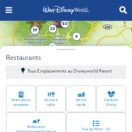
76
80
20
39
4
6
Restaurants
Tous Emplacements au Disneyworld Resort
Réservations
Service à
Service
Character
acceptées
table
rapide
Dining
Restaurants
Tous les filtres
(0)
gastronomiques/Signature