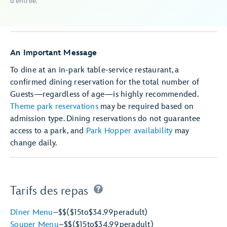
d’entrée.
An Important Message
To dine at an in-park table-service restaurant, a
confirmed dining reservation for the total number of
Guests—regardless of age—is highly recommended.
Theme park reservations
may be required based on
admission type. Dining reservations do not guarantee
access to a park, and
Park Hopper availability
may
change daily.
Tarifs des repas
Dîner Menu
–
$$
($15
to
$34.99
per
adult)
Souper Menu
–
$$
($15
to
$34.99
per
adult)