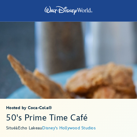
Hosted by Coca-Cola®
50's Prime Time Café
Situé
à
Echo Lake
au
Disney's Hollywood Studios