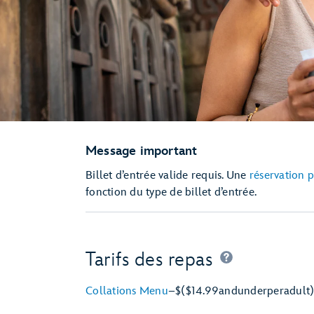
Message important
Billet d’entrée valide requis. Une
réservation 
fonction du type de billet d’entrée.
Tarifs des repas
Collations Menu
–
$
($14.99
and
under
per
adult