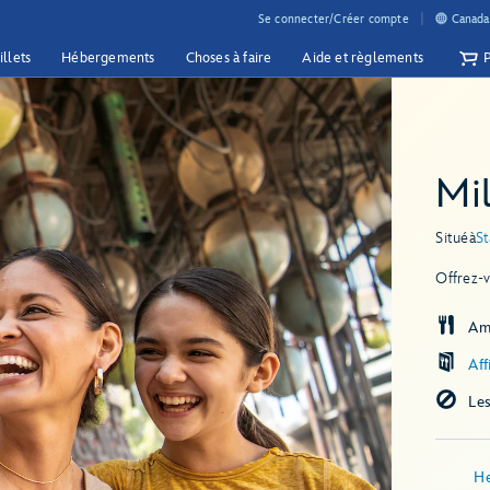
Se connecter/Créer compte
Canada 
illets
Hébergements
Choses à faire
Aide et règlements
Mi
Situé
à
St
Offrez-v
Am
Aff
Le
He