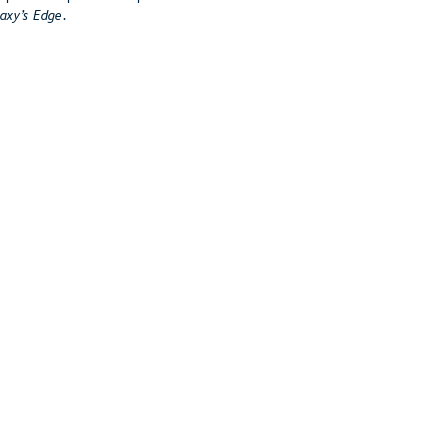
axy’s Edge
.