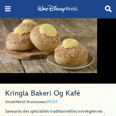
Kringla Bakeri Og Kafé
Situé
à
World Showcase
au
EPCOT
Savourez des spécialités traditionnelles norvégiennes