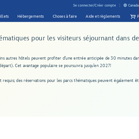
Se connecter/Créer compte
Canada 
illets
Hébergements
Choses à faire
Aide et règlements
ématiques pour les visiteurs séjournant dans de
tains autres hôtels peuvent profiter d’une entrée anticipée de 30 minutes 
e départ). Cet avantage populaire se poursuivra jusqu’en 2027!
st requis; des réservations pour les parcs thématiques peuvent également êt