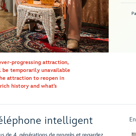
Pa
ever-progressing attraction,
l be temporarily unavailable
he attraction to reopen in
rich history and what’s
léphone intelligent
En
lus de 4 générations de progrès et regardez