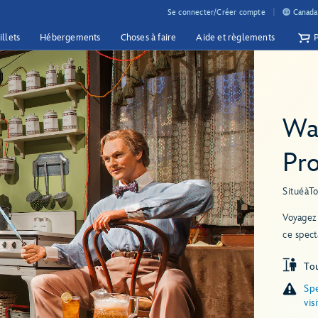
Se connecter/Créer compte
Canada 
illets
Hébergements
Choses à faire
Aide et règlements
Wal
Pr
Situé
à
T
Voyagez 
ce spect
Tou
Spe
vis