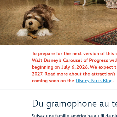
To prepare for the next version of this 
Walt Disney’s Carousel of Progress wil
beginning on July 6, 2026. We expect t
2027. Read more about the attraction’s 
coming soon on the
Disney Parks Blog
.
Du gramophone au té
Suivez une famille américaine au fil de p