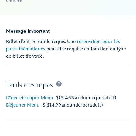
d’entrée.
Message important
Billet d’entrée valide requis. Une
réservation pour les
parcs thématiques
peut être requise en fonction du type
de billet d’entrée.
Tarifs des repas
Dîner et souper Menu
–
$
($14.99
and
under
per
adult)
Déjeuner Menu
–
$
($14.99
and
under
per
adult)