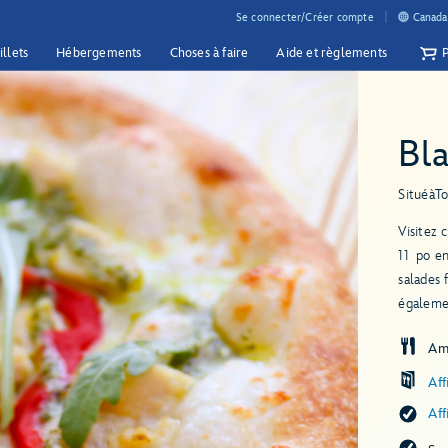
Se connecter/Créer compte
Canada 
illets
Hébergements
Choses à faire
Aide et règlements
Bla
Situé
à
T
Visitez 
11 po en
salades 
égalemen
Am
Aff
Aff