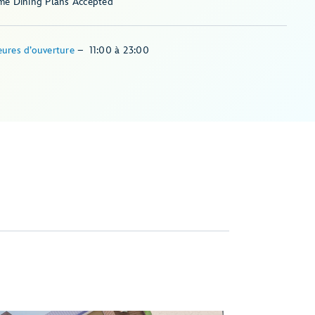
me Dining Plans Accepted
ures d’ouverture
–
11:00
à
23:00