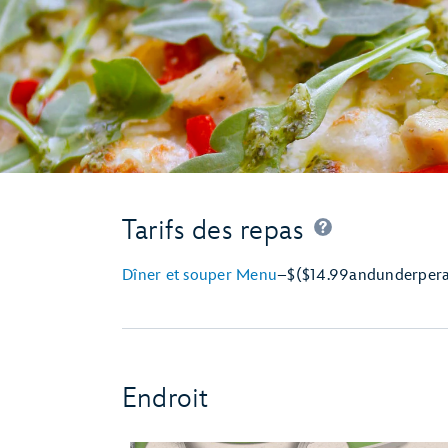
Tarifs des repas
Dîner et souper Menu
–
$
($14.99
and
under
per
Endroit