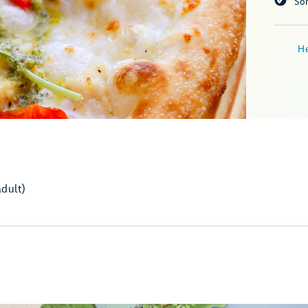
So
He
adult)