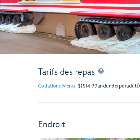
Tarifs des repas
Collations Menu
–
$
($14.99
and
under
per
adult
Endroit