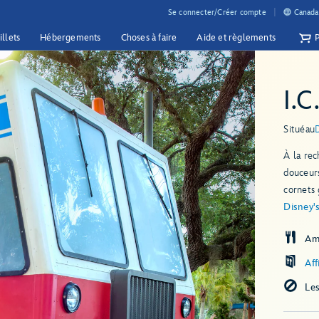
Se connecter/Créer compte
Canada 
illets
Hébergements
Choses à faire
Aide et règlements
I.C
Situé
au
À la rec
douceurs
cornets 
Disney'
Am
Aff
Le