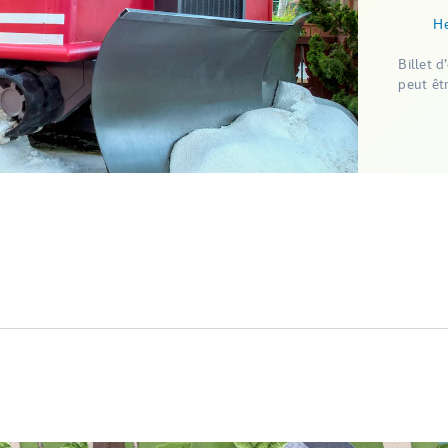
He
Billet 
peut êtr
)