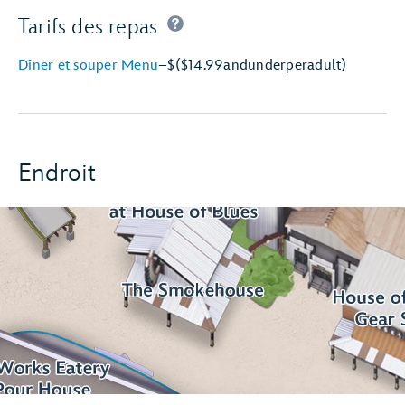
Tarifs des repas
Dîner et souper Menu
–
$
($14.99
and
under
per
adult)
Endroit