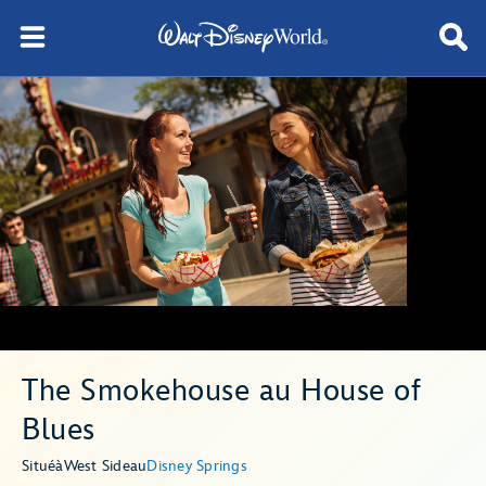
The Smokehouse au House of
Blues
Situé
à
West Side
au
Disney Springs