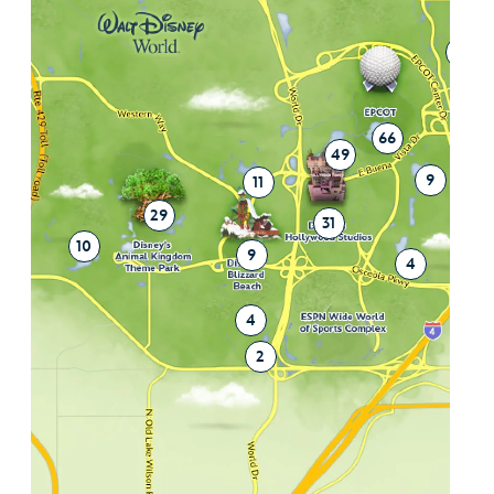
8
4
66
49
9
11
29
31
10
9
4
4
2