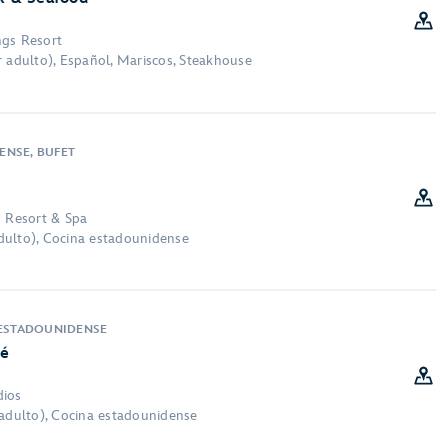
ngs Resort
r adulto), Español, Mariscos, Steakhouse
ENSE, BUFET
n Resort & Spa
dulto), Cocina estadounidense
 ESTADOUNIDENSE
fé
dios
 adulto), Cocina estadounidense