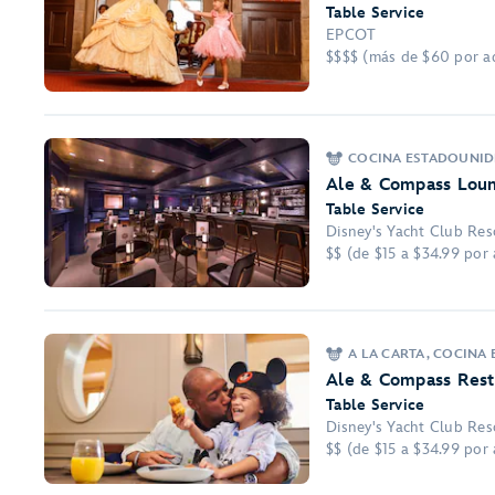
Table Service
EPCOT
$$$$ (más de $60 por a
COCINA ESTADOUNIDE
Ale & Compass Lou
Table Service
Disney's Yacht Club Res
$$ (de $15 a $34.99 por
A LA CARTA, COCINA
Ale & Compass Rest
Table Service
Disney's Yacht Club Res
$$ (de $15 a $34.99 por