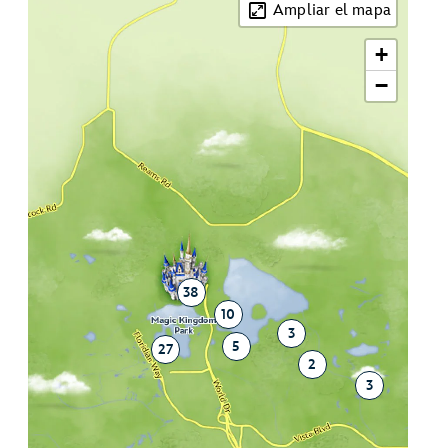
Ampliar el mapa
+
−
38
10
3
5
27
2
3