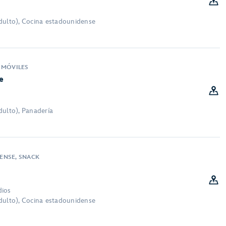
dulto), Cocina estadounidense
 MÓVILES
e
dulto), Panadería
ENSE, SNACK
dios
dulto), Cocina estadounidense