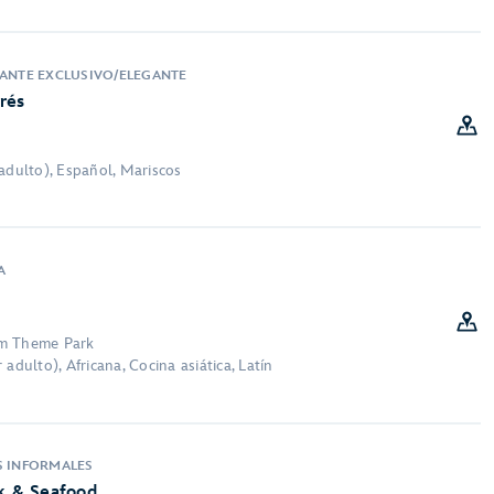
RANTE EXCLUSIVO/ELEGANTE
rés
adulto), Español, Mariscos
A
om Theme Park
adulto), Africana, Cocina asiática, Latín
S INFORMALES
ak & Seafood