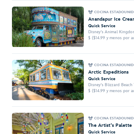
COCINA ESTADOUNID
Anandapur Ice Crea
Quick Service
Disney's Animal Kingd
$ ($14.99 y menos por a
COCINA ESTADOUNID
Arctic Expeditions
Quick Service
Disney's Blizzard Beach
$ ($14.99 y menos por a
COCINA ESTADOUNIDE
The Artist's Palette
Quick Service