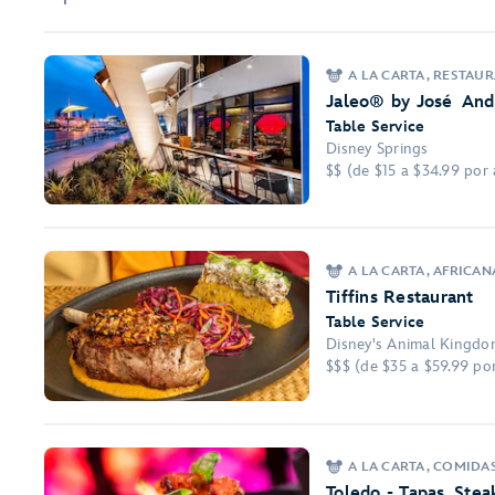
A LA CARTA, RESTAU
Jaleo® by José And
Table Service
Disney Springs
$$ (de $15 a $34.99 por 
A LA CARTA, AFRICAN
Tiffins Restaurant
Table Service
Disney's Animal Kingd
$$$ (de $35 a $59.99 por 
A LA CARTA, COMIDA
Toledo - Tapas, Ste