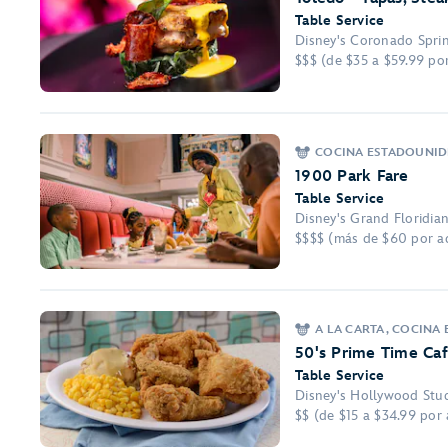
Table Service
Disney's Coronado Spri
$$$ (de $35 a $59.99 po
COCINA ESTADOUNID
1900 Park Fare
Table Service
Disney's Grand Floridia
$$$$ (más de $60 por a
A LA CARTA, COCINA
50's Prime Time Ca
Table Service
Disney's Hollywood Stu
$$ (de $15 a $34.99 por