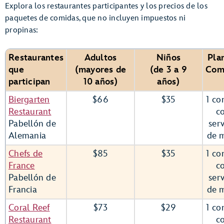
Explora los restaurantes participantes y los precios de los
paquetes de comidas, que no incluyen impuestos ni
propinas:
Restaurantes
Adultos
Niños
Pla
que
(mayores de
(de 3 a 9
Com
participan
10 años)
años)
Biergarten
$66
$35
1 co
Restaurant
c
Pabellón de
serv
Alemania
de 
Chefs de
$85
$35
1 co
France
c
Pabellón de
serv
Francia
de 
Coral Reef
$73
$29
1 co
Restaurant
c