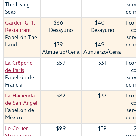
The Living
serv
Seas
de 
Garden Grill
$66 –
$40 –
1 co
Restaurant
Desayuno
Desayuno
c
Pabellón The
serv
Land
$79 –
$49 –
de 
Almuerzo/Cena
Almuerzo/Cena
La Crêperie
$59
$31
1 co
de Paris
c
Pabellón de
serv
Francia
de 
La Hacienda
$82
$37
1 co
de San Angel
c
Pabellón de
serv
México
de 
Le Cellier
$99
$39
Steakhouse
com