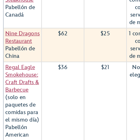
Pabellón de
c
Canadá
serv
de 
Nine Dragons
$62
$25
1 co
Restaurant
c
Pabellón de
serv
China
de 
Regal Eagle
$36
$21
No
Smokehouse:
eleg
Craft Drafts &
Barbecue
(solo en
paquetes de
comidas para
el mismo día)
Pabellón
American