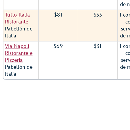
de 
Tutto Italia
$81
$33
1 co
Ristorante
c
Pabellón de
serv
Italia
de 
Via Napoli
$69
$31
1 co
Ristorante e
c
Pizzeria
serv
Pabellón de
de 
Italia