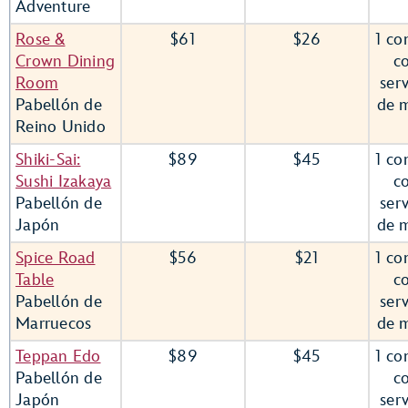
Adventure
Rose &
$61
$26
1 co
Crown Dining
c
Room
serv
Pabellón de
de 
Reino Unido
Shiki-Sai:
$89
$45
1 co
Sushi Izakaya
c
Pabellón de
serv
Japón
de 
Spice Road
$56
$21
1 co
Table
c
Pabellón de
serv
Marruecos
de 
Teppan Edo
$89
$45
1 co
Pabellón de
c
Japón
serv