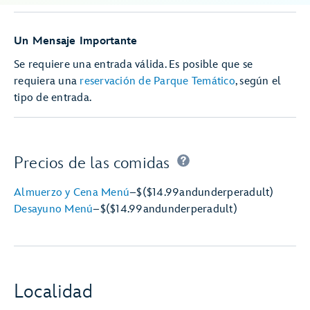
Un Mensaje Importante
Se requiere una entrada válida. Es posible que se
requiera una
reservación de Parque Temático
, según el
tipo de entrada.
Precios de las comidas
Almuerzo y Cena Menú
–
$
($14.99
and
under
per
adult)
Desayuno Menú
–
$
($14.99
and
under
per
adult)
Localidad