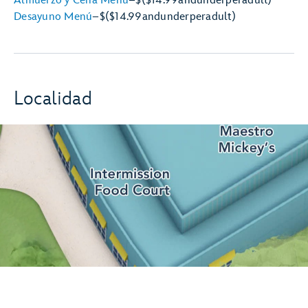
Almuerzo y Cena Menú
–
$
($14.99
and
under
per
adult)
Desayuno Menú
–
$
($14.99
and
under
per
adult)
Localidad