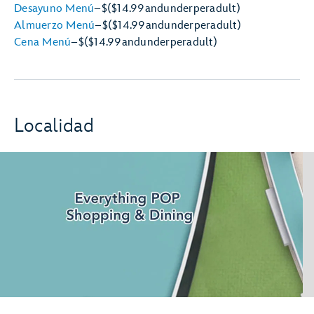
Desayuno Menú
–
$
($14.99
and
under
per
adult)
Almuerzo Menú
–
$
($14.99
and
under
per
adult)
Cena Menú
–
$
($14.99
and
under
per
adult)
Localidad