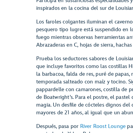
Participa en sustanciosas especialidades 
inspirados en la cocina del sur de Louisi
Los faroles colgantes iluminan el caverno
pesquero tipo lugre está suspendido en lo
fuego mientras observas herramientas ant
Abrazaderas en C, hojas de sierra, hachas
Prueba los seductores sabores de Louisian
que incluye favoritos como las costillas 
la barbacoa, falda de res, puré de papas
temporada salteado con maíz y tocino. S
pappardelle con camarones, costilla de p
de Boatwright's. Para el postre, el paste
magia. Un desfile de cócteles dignos del 
mayores de 21 años, al igual que un abu
Después, pasa por
River Roost Lounge
par