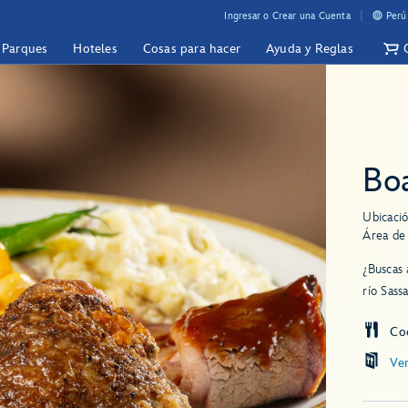
Ingresar o Crear una Cuenta
Perú
y Parques
Hoteles
Cosas para hacer
Ayuda y Reglas
Boa
Ubicació
Área de
¿Buscas 
río Sass
Co
Ve