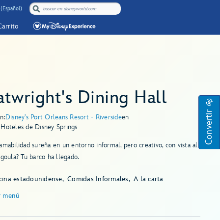
 (Español)
Carrito
twright's Dining Hall
Convertir
n:
Disney's Port Orleans Resort - Riverside
en
 Hoteles de Disney Springs
amabilidad sureña en un entorno informal, pero creativo, con vista al
agoula? Tu barco ha llegado.
cina estadounidense
Comidas Informales
A la carta
r menú