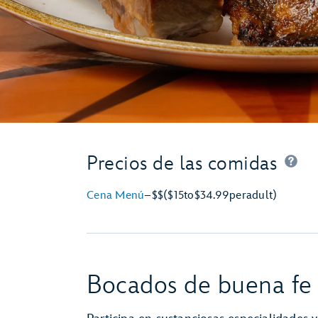
Precios de las comidas
Cena Menú
–
$$
($15
to
$34.99
per
adult)
Bocados de buena fe 