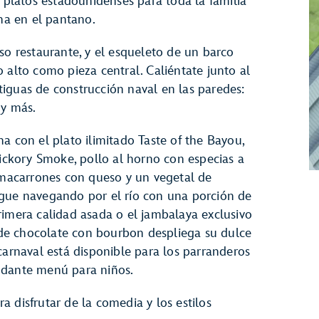
y platos estadounidenses para toda la familia
ana en el pantano.
so restaurante, y el esqueleto de un barco
 alto como pieza central. Caliéntate junto al
iguas de construcción naval en las paredes:
 y más.
a con el plato ilimitado Taste of the Bayou,
Hickory Smoke, pollo al horno con especias a
, macarrones con queso y un vegetal de
igue navegando por el río con una porción de
rimera calidad asada o el jambalaya exclusivo
l de chocolate con bourbon despliega su dulce
carnaval está disponible para los parranderos
ndante menú para niños.
a disfrutar de la comedia y los estilos