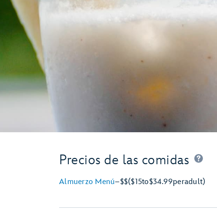
Precios de las comidas
Almuerzo Menú
–
$$
($15
to
$34.99
per
adult)