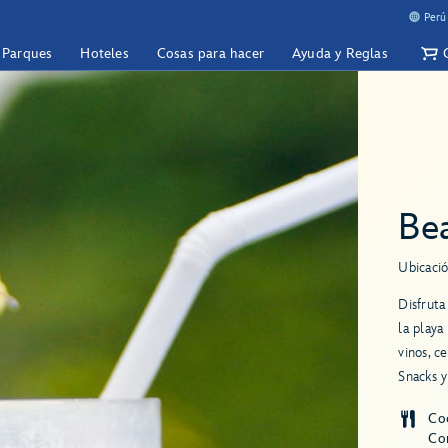
Perú
y Parques
Hoteles
Cosas para hacer
Ayuda y Reglas
Bea
Ubicació
Disfruta
la playa
vinos, c
Snacks y
Co
Com