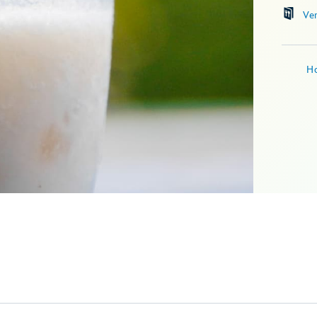
Ve
Ho