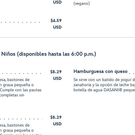
USD
(vegano)
$4.59
USD
Niños (disponibles hasta las 6:00 p.m.)
Hamburguesa con queso
$8.29
USD
resa, bastones de
Se sirve con un batido de yogur d
en grasa pequeña o
zanahoria y la opción de leche b
Cumple con las pautas
botella de agua DASANI® pequ
completas sin
$8.29
USD
resa, bastones de
en grasa pequeña o