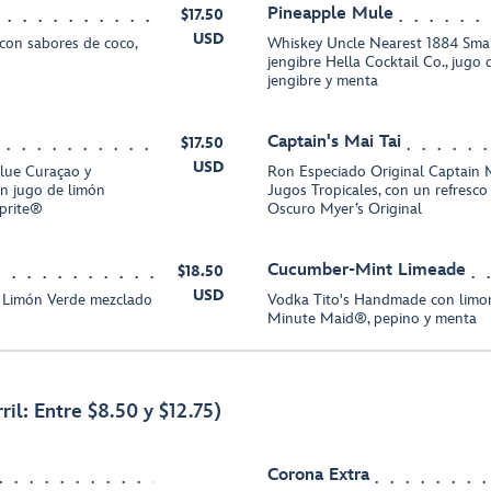
Pineapple Mule
$17.50
USD
con sabores de coco,
Whiskey Uncle Nearest 1884 Smal
jengibre Hella Cocktail Co., jugo 
jengibre y menta
Captain's Mai Tai
$17.50
USD
Blue Curaçao y
Ron Especiado Original Captain 
n jugo de limón
Jugos Tropicales, con un refresc
Sprite®
Oscuro Myer’s Original
Cucumber-Mint Limeade
$18.50
USD
 Limón Verde mezclado
Vodka Tito's Handmade con limo
Minute Maid®, pepino y menta
ril: Entre $8.50 y $12.75)
Corona Extra