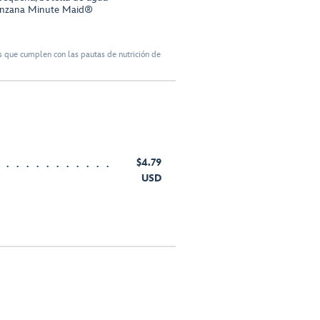
nzana Minute Maid®
 que cumplen con las pautas de nutrición de
$4.79
USD