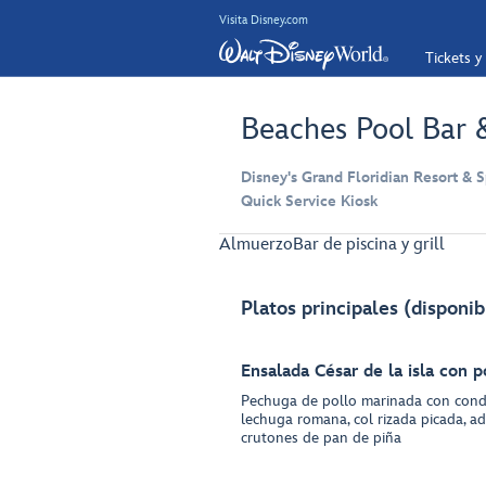
Visita Disney.com
Tickets y
Beaches Pool Bar &
Disney's Grand Floridian Resort & S
Quick Service Kiosk
Almuerzo
Bar de piscina y grill
Platos principales (disponib
Ensalada César de la isla con p
Pechuga de pollo marinada con cond
lechuga romana, col rizada picada, a
crutones de pan de piña