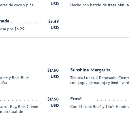
USD
ores de coco y piña
Hecho con batido de fresa Minu
nade
$5.49
USD
uesa por $6.29
Sunshine Margarita
$17.50
USD
stine y Bols Blue
Tequila Lunazul Reposado, Cointr
piña
con jugos de naranja y limón ver
Frosé
$17.50
USD
arrot Bay, Bols Crème
Con Meiomi Rosé y Tito’s Hand
on un float de