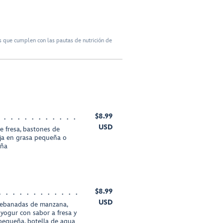
 que cumplen con las pautas de nutrición de
$8.99
USD
e fresa, bastones de
aja en grasa pequeña o
eña
$8.99
USD
 rebanadas de manzana,
yogur con sabor a fresa y
 pequeña, botella de agua