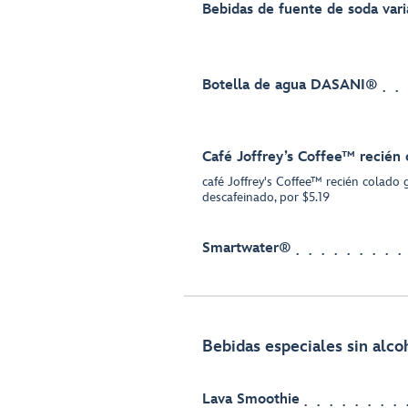
Bebidas de fuente de soda vari
Botella de agua DASANI®
Café Joffrey’s Coffee™ recién 
café Joffrey's Coffee™ recién colado 
descafeinado, por $5.19
Smartwater®
Bebidas especiales sin alco
Lava Smoothie