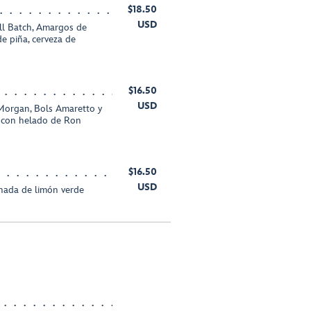
$18.50
USD
l Batch, Amargos de
de piña, cerveza de
$16.50
USD
Morgan, Bols Amaretto y
o con helado de Ron
$16.50
USD
nada de limón verde