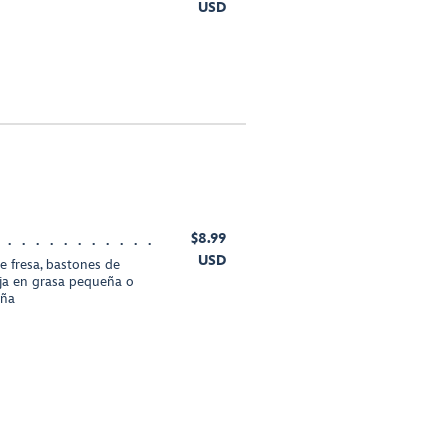
USD
$8.99
USD
e fresa, bastones de
aja en grasa pequeña o
eña