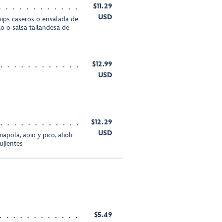
$11.29
USD
hips caseros o ensalada de
lo o salsa tailandesa de
$12.99
USD
$12.29
USD
pola, apio y pico, alioli
ujientes
$5.49