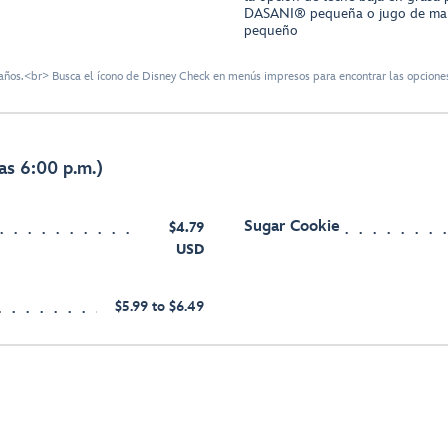
DASANI® pequeña o jugo de ma
pequeño
ños.<br> Busca el ícono de Disney Check en menús impresos para encontrar las opciones
as 6:00 p.m.)
Sugar Cookie
$4.79
USD
$5.99 to $6.49