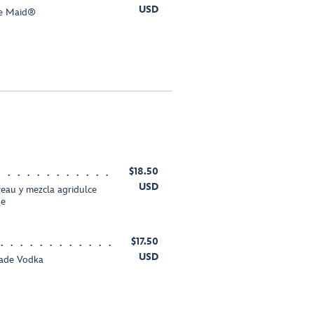
USD
te Maid®
$18.50
USD
eau y mezcla agridulce
de
$17.50
USD
made Vodka