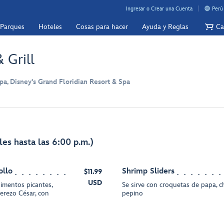
Ingresar o Crear una Cuenta
Perú
 Parques
Hoteles
Cosas para hacer
Ayuda y Reglas
Ca
 Grill
pa, Disney's Grand Floridian Resort & Spa
les hasta las 6:00 p.m.)
ollo
Shrimp Sliders
$11.99
USD
imentos picantes,
Se sirve con croquetas de papa, c
derezo César, con
pepino