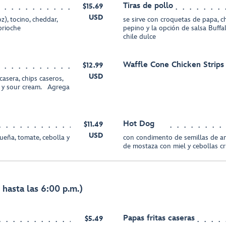
Tiras de pollo
$15.69
USD
), tocino, cheddar,
se sirve con croquetas de papa, c
brioche
pepino y la opción de salsa Buffa
chile dulce
Waffle Cone Chicken Strips
$12.99
USD
sera, chips caseros,
o y sour cream. Agrega
Hot Dog
$11.49
USD
ueña, tomate, cebolla y
con condimento de semillas de ama
de mostaza con miel y cebollas cr
hasta las 6:00 p.m.)
Papas fritas caseras
$5.49