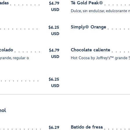
adas
Té Gold Peak®
$4.79
USD
Dulce, sin endulzar, edulcorante 
Simply® Orange
$4.25
USD
colado
Chocolate caliente
$4.79
USD
grande, regular o
Hot Cocoa by Joffrey's™ grande 5
$6.25
USD
hol
Batido de fresa
$6.29