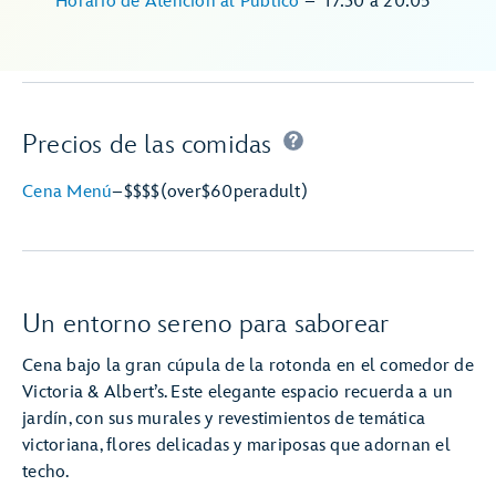
Horario de Atención al Público
–
17:30
a
20:05
Precios de las comidas
Cena Menú
–
$$$$
(over
$60
per
adult)
Un entorno sereno para saborear
Cena bajo la gran cúpula de la rotonda en el comedor de
Victoria & Albert’s. Este elegante espacio recuerda a un
jardín, con sus murales y revestimientos de temática
victoriana, flores delicadas y mariposas que adornan el
techo.