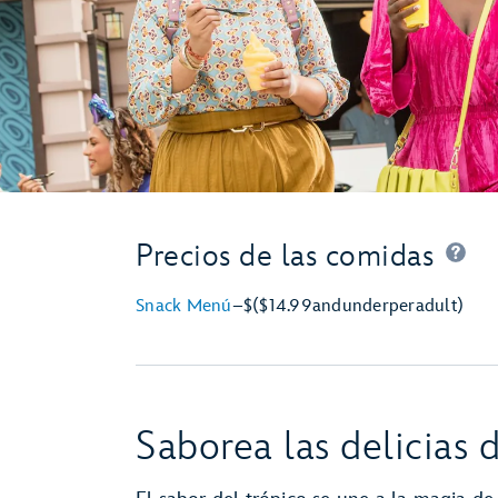
Precios de las comidas
Snack Menú
–
$
($14.99
and
under
per
adult)
Saborea las delicia