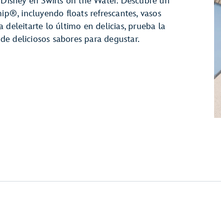
e Disney en Swirls on the Water. Descubre un
®, incluyendo floats refrescantes, vasos
 deleitarte lo último en delicias, prueba la
e deliciosos sabores para degustar.