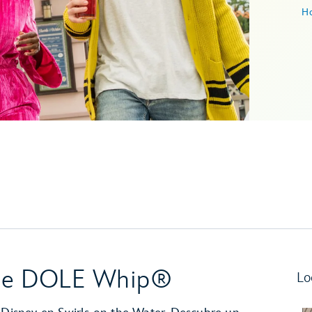
Ho
s de DOLE Whip®
Lo