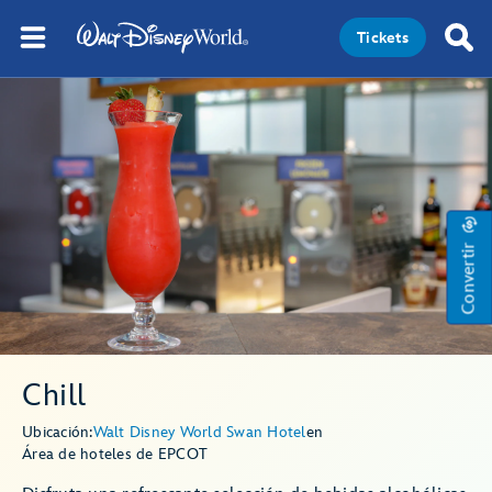
Tickets
Convertir
Chill
Ubicación:
Walt Disney World Swan Hotel
en
Área de hoteles de EPCOT