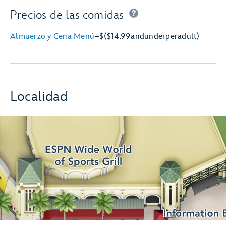
Precios de las comidas
Almuerzo y Cena Menú
–
$
($14.99
and
under
per
adult)
Localidad