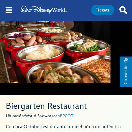
Tickets
Convertir
Biergarten Restaurant
Ubicación:
World Showcase
en
EPCOT
Celebra Oktoberfest durante todo el año con auténtica