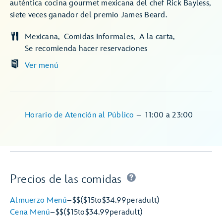
auténtica cocina gourmet mexicana del chef Rick Bayless,
siete veces ganador del premio James Beard.
Mexicana
Comidas Informales
A la carta
Se recomienda hacer reservaciones
Ver menú
Horario de Atención al Público
–
11:00
a
23:00
Precios de las comidas
Almuerzo Menú
–
$$
($15
to
$34.99
per
adult)
Cena Menú
–
$$
($15
to
$34.99
per
adult)