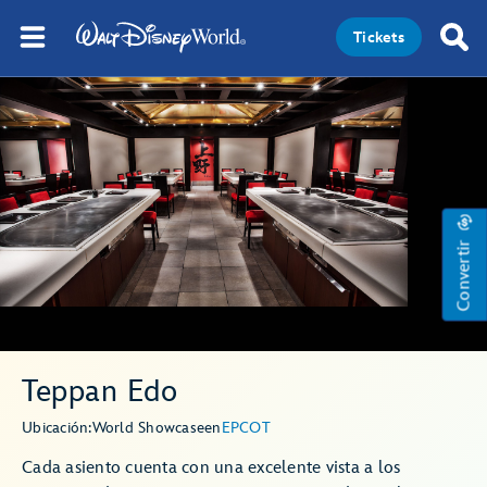
Tickets
Convertir
Teppan Edo
Ubicación:
World Showcase
en
EPCOT
Cada asiento cuenta con una excelente vista a los