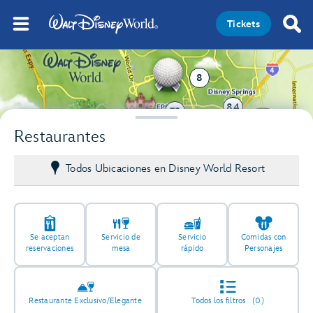
Tickets
8
84
75
80
Restaurantes
20
Todos Ubicaciones en Disney World Resort
Se aceptan
Servicio de
Servicio
Comidas con
reservaciones
mesa
rápido
Personajes
Restaurante Exclusivo/Elegante
Todos los filtros
(0)