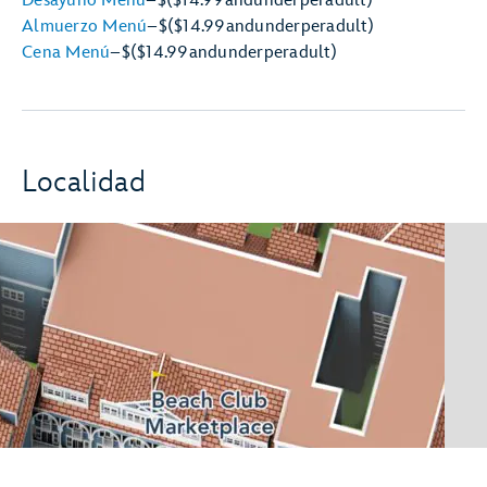
Desayuno Menú
–
$
($14.99
and
under
per
adult)
Almuerzo Menú
–
$
($14.99
and
under
per
adult)
Cena Menú
–
$
($14.99
and
under
per
adult)
Localidad