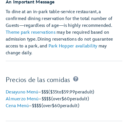
An Important Message
To dine at an in-park table-service restaurant, a
confirmed dining reservation for the total number of
Guests—regardless of age—is highly recommended.
Theme park reservations
may be required based on
admission type. Dining reservations do not guarantee
access to a park, and
Park Hopper availability
may
change daily.
Precios de las comidas
Desayuno Menú
–
$$$
($35
to
$59.99
per
adult)
Almuerzo Menú
–
$$$$
(over
$60
per
adult)
Cena Menú
–
$$$$
(over
$60
per
adult)