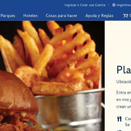
Ingresar o Crear una Cuenta
Argentina
y Parques
Hoteles
Cosas para hacer
Ayuda y Reglas
Pl
Ubicació
Entra e
en vivo 
crean un
Co
Se