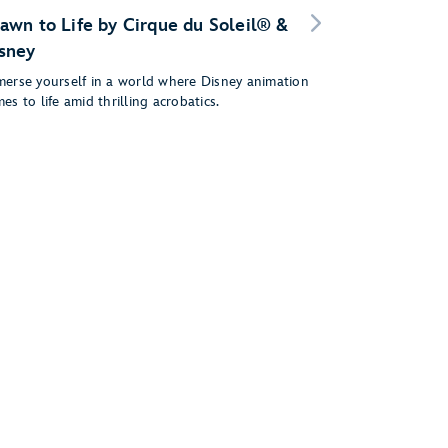
awn to Life by Cirque du Soleil® &
sney
erse yourself in a world where Disney animation
es to life amid thrilling acrobatics.