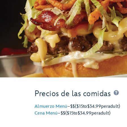
Precios de las comidas
Almuerzo Menú
–
$$
($15
to
$34.99
per
adult)
Cena Menú
–
$$
($15
to
$34.99
per
adult)