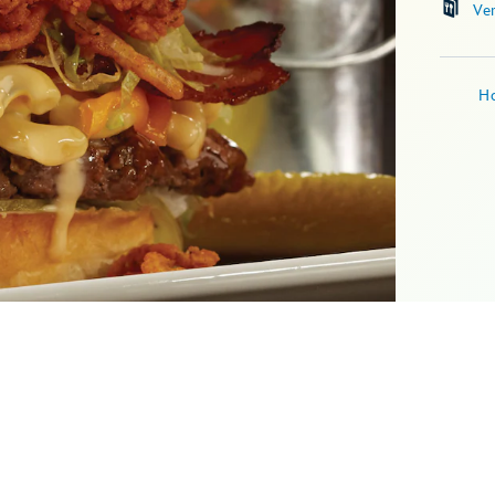
Ve
Ho