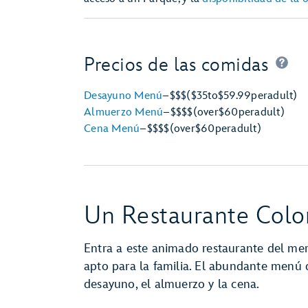
Precios de las comidas
Desayuno Menú
–
$$$
($35
to
$59.99
per
adult)
Almuerzo Menú
–
$$$$
(over
$60
per
adult)
Cena Menú
–
$$$$
(over
$60
per
adult)
Un Restaurante Color
Entra a este animado restaurante del me
apto para la familia. El abundante menú d
desayuno, el almuerzo y la cena.