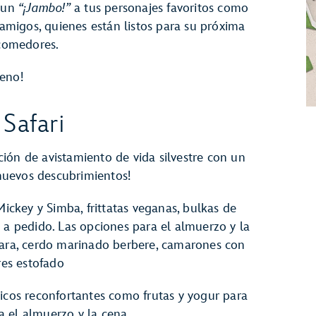
n un
“¡Jambo!”
a tus personajes favoritos como
migos, quienes están listos para su próxima
 comedores.
ueno!
 Safari
ión de avistamiento de vida silvestre con un
 nuevos descubrimientos!
Mickey y Simba, frittatas veganas, bulkas de
 a pedido. Las opciones para el almuerzo y la
vara, cerdo marinado berbere, camarones con
res estofado
sicos reconfortantes como frutas y yogur para
 el almuerzo y la cena.