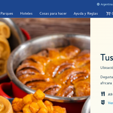
Argentina
y Parques
Hoteles
Cosas para hacer
Ayuda y Reglas
Tu
Ubicació
Degusta
africana
Afr
Ve