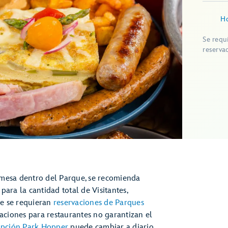
Ho
Se requ
reserva
 mesa dentro del Parque, se recomienda
para la cantidad total de Visitantes,
ue se requieran
reservaciones de Parques
rvaciones para restaurantes no garantizan el
 opción Park Hopper
puede cambiar a diario.