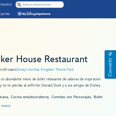
 (Español)
Carrito
sker House Restaurant
Convertir
n:
Africa
en
Disney's Animal Kingdom Theme Park
 un abundante menú de bufet rebosante de sabores de inspiración
 y no te pierdas al anfitrión Donald Duck y a sus amigos de Disney.
icana
Cocina estadounidense
Comidas con Personajes
Bufet
r menú