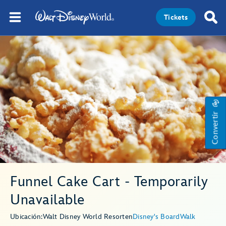
Tickets
Convertir
Funnel Cake Cart - Temporarily
Unavailable
Ubicación:
Walt Disney World Resort
en
Disney's BoardWalk