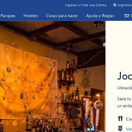
Ingresar o Crear una Cuenta
Argentina
y Parques
Hoteles
Cosas para hacer
Ayuda y Reglas
Joc
Ubicació
Sacia tu
un ambie
Co
Ve