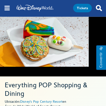
Tickets
Convertir
Everything POP Shopping &
Dining
Ubicación:
Disney's Pop Century Resort
en