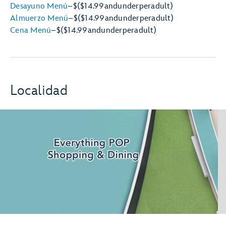
Desayuno Menú
–
$
($14.99
and
under
per
adult)
Almuerzo Menú
–
$
($14.99
and
under
per
adult)
Cena Menú
–
$
($14.99
and
under
per
adult)
Localidad