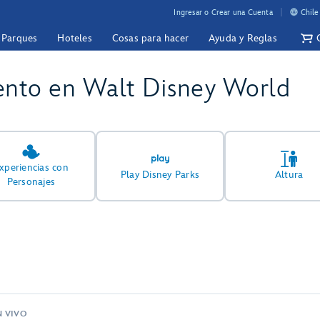
Ingresar o Crear una Cuenta
Chile
y Parques
Hoteles
Cosas para hacer
Ayuda y Reglas
ento en Walt Disney World
xperiencias con
Play Disney Parks
Altura
Personajes
N VIVO