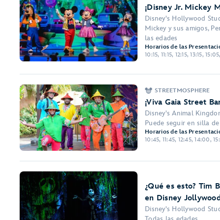
¡Disney Jr. Mickey 
Disney's Hollywood Stu
Mickey y sus amigos, Per
las edades
Horarios de las Presentaci
10:15, 11:15, 12:15, 13:15, 15:0
STREETMOSPHERE
¡Viva Gaia Street Ba
Disney's Animal Kingd
Puede seguir en silla d
Horarios de las Presentaci
10:45, 11:45, 12:45, 14:00, 1
¿Qué es esto? Tim B
en Disney Jollywood
Disney's Hollywood Stu
Todas las edades