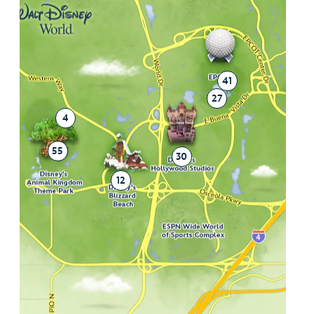
41
27
11
4
55
30
12