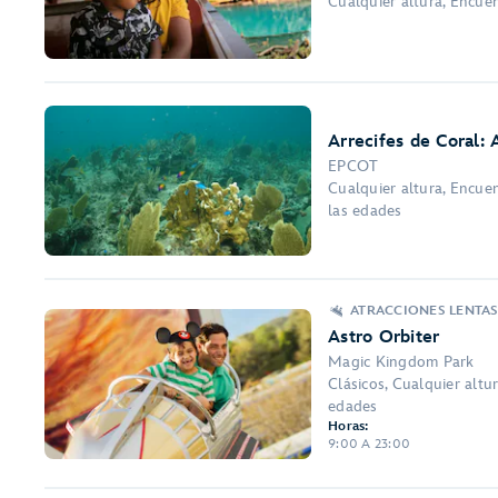
Cualquier altura, Encue
Arrecifes de Coral:
EPCOT
Cualquier altura, Encue
las edades
ATRACCIONES LENTAS
Astro Orbiter
Magic Kingdom Park
Clásicos, Cualquier altu
edades
Horas:
9:00 A 23:00