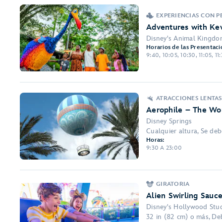
EXPERIENCIAS CON 
Adventures with Kev
Disney's Animal Kingd
Horarios de las Presentaci
9:40, 10:05, 10:30, 11:05, 11:
ATRACCIONES LENTA
Aerophile – The Wor
Disney Springs
Cualquier altura, Se deb
Horas:
9:30 A 23:00
GIRATORIA
Alien Swirling Sauce
Disney's Hollywood Stu
32 in (82 cm) o más, Deb