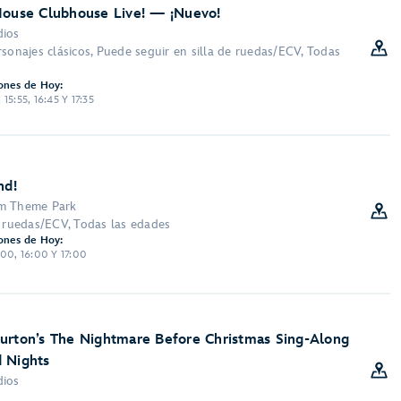
Mouse Clubhouse Live! — ¡Nuevo!
dios
sonajes clásicos, Puede seguir en silla de ruedas/ECV, Todas
ones de Hoy:
5, 15:55, 16:45 Y 17:35
nd!
om Theme Park
e ruedas/ECV, Todas las edades
ones de Hoy:
5:00, 16:00 Y 17:00
urton’s The Nightmare Before Christmas Sing-Along
 Nights
dios