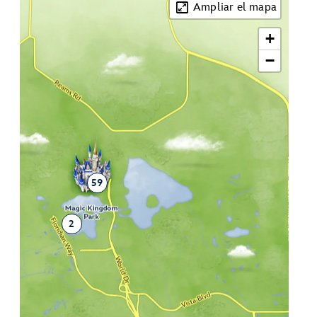
Ampliar el mapa
+
−
59
2