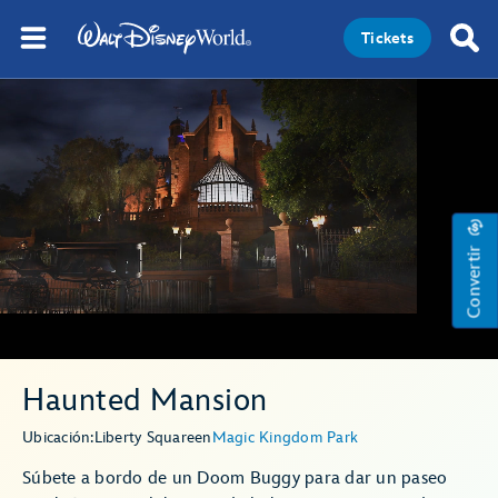
Tickets
Convertir
Haunted Mansion
Ubicación:
Liberty Square
en
Magic Kingdom Park
Súbete a bordo de un Doom Buggy para dar un paseo