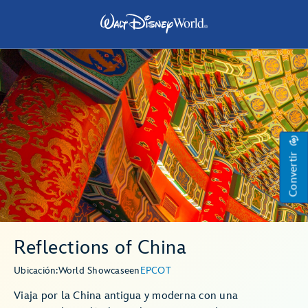
Convertir
Reflections of China
Ubicación:
World Showcase
en
EPCOT
Viaja por la China antigua y moderna con una