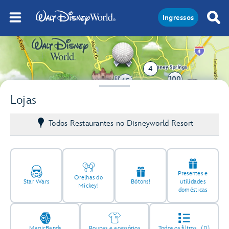
Ingressos
4
100
65
Lojas
Todos Restaurantes no Disneyworld Resort
Presentes e
Orelhas do
Star Wars
Bótons!
utilidades
Mickey!
domésticas
MagicBands
Roupas e acessórios
Todos os filtros
(0)