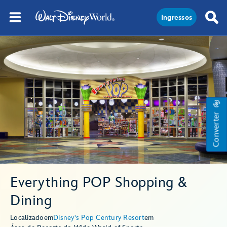
Ingressos
Converter
Everything POP Shopping &
Dining
Localizado
em
Disney's Pop Century Resort
em