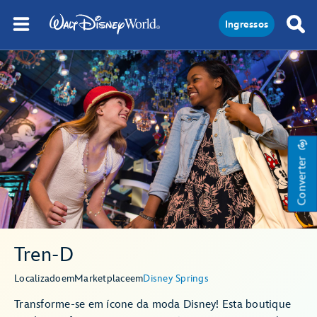
Ingressos
Converter
Tren-D
Localizado
em
Marketplace
em
Disney Springs
Transforme-se em ícone da moda Disney! Esta boutique