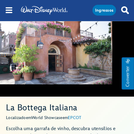
Ingressos
Converter
La Bottega Italiana
Localizado
em
World Showcase
em
EPCOT
Escolha uma garrafa de vinho, descubra utensílios e