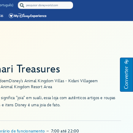
Português)
as
ari Treasures
Converter
do
em
Disney's Animal Kingdom Villas - Kidani Village
em
s Animal Kingdom Resort Area
ignifica "joia" em suaíli, essa loja com autênticos artigos e roupas
s e itens Disney é uma joia de fato.
rário de funcionamento
–
7:00
até
22:00