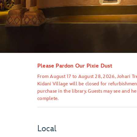
Please Pardon Our Pixie Dust
From August 17 to August 28, 2026, Johari T
Kidani Village will be closed for refurbishment
purchase in the library. Guests may see and hea
complete.
Local