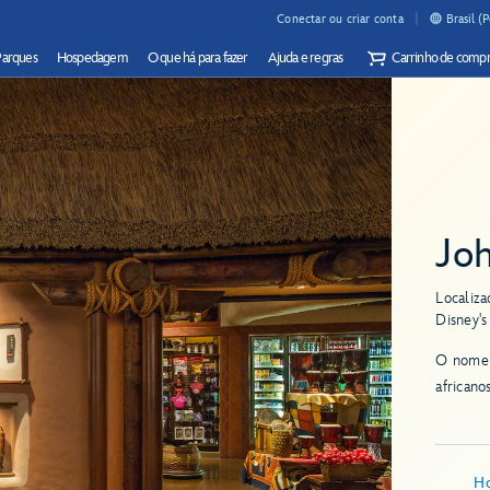
Conectar ou criar conta
Brasil (
Parques
Hospedagem
O que há para fazer
Ajuda e regras
Carrinho de compr
Joh
Localiza
Disney'
O nome s
africano
Ho