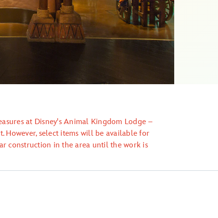
reasures at Disney's Animal Kingdom Lodge –
. However, select items will be available for
r construction in the area until the work is