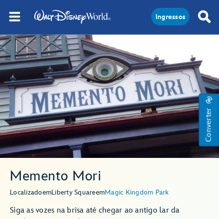
Ingressos
Converter
Memento Mori
Localizado
em
Liberty Square
em
Magic Kingdom Park
Siga as vozes na brisa até chegar ao antigo lar da