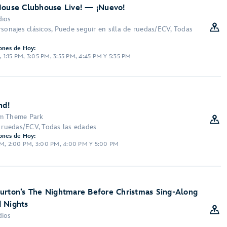
Mouse Clubhouse Live! — ¡Nuevo!
dios
sonajes clásicos, Puede seguir en silla de ruedas/ECV, Todas
ones de Hoy:
M, 1:15 PM, 3:05 PM, 3:55 PM, 4:45 PM Y 5:35 PM
nd!
om Theme Park
e ruedas/ECV, Todas las edades
ones de Hoy:
 PM, 2:00 PM, 3:00 PM, 4:00 PM Y 5:00 PM
urton’s The Nightmare Before Christmas Sing-Along
 Nights
dios