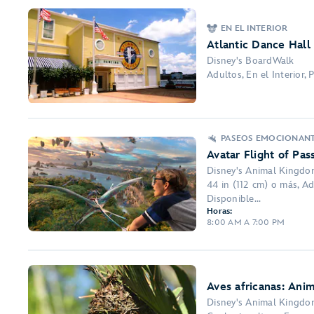
EN EL INTERIOR
Atlantic Dance Hall
Disney's BoardWalk
Adultos, En el Interior,
PASEOS EMOCIONAN
Avatar Flight of Pas
Disney's Animal Kingd
44 in (112 cm) o más, Ad
Disponible...
Horas:
8:00 AM A 7:00 PM
Aves africanas: Ani
Disney's Animal Kingd