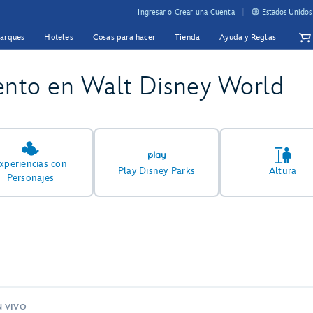
Ingresar o Crear una Cuenta
Estados Unidos
Parques
Hoteles
Cosas para hacer
Tienda
Ayuda y Reglas
ento en Walt Disney World
xperiencias con
Play Disney Parks
Altura
Personajes
N VIVO