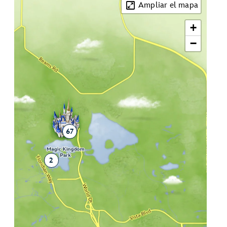
Ampliar el mapa
+
−
67
2