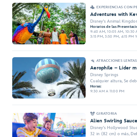
EXPERIENCIAS CON 
Adventures with Kev
Disney's Animal Kingd
Horarios de las Presentaci
9:40 AM, 10:05 AM, 10:30 A
3:15 PM, 3:50 PM, 4:15 PM 
ATRACCIONES LENTA
Aerophile – Líder m
Disney Springs
Cualquier altura, Se deb
Horas:
9:30 AM A 11:00 PM
GIRATORIA
Alien Swirling Sauce
Disney's Hollywood Stu
32 in (82 cm) o más, Deb