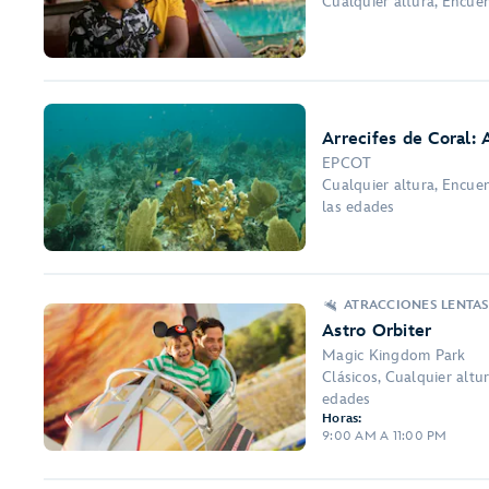
Cualquier altura, Encue
Arrecifes de Coral:
EPCOT
Cualquier altura, Encue
las edades
ATRACCIONES LENTAS
Astro Orbiter
Magic Kingdom Park
Clásicos, Cualquier altu
edades
Horas:
9:00 AM A 11:00 PM