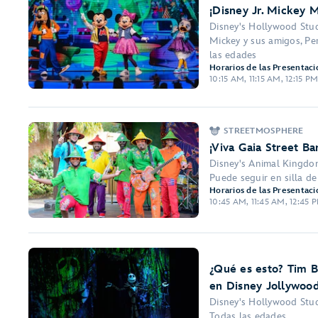
¡Disney Jr. Mickey 
Disney's Hollywood Stu
Mickey y sus amigos, Per
las edades
Horarios de las Presentaci
10:15 AM, 11:15 AM, 12:15 P
STREETMOSPHERE
¡Viva Gaia Street Ba
Disney's Animal Kingd
Puede seguir en silla d
Horarios de las Presentaci
10:45 AM, 11:45 AM, 12:45
¿Qué es esto? Tim B
en Disney Jollywood
Disney's Hollywood Stu
Todas las edades