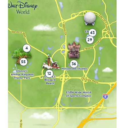
43
29
11
4
55
36
12