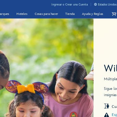
Ingresar o Crear una Cuenta
Estados Unidos
Parques
Hoteles
Cosas para hacer
Tienda
Ayuda y Reglas
Wi
Múltipl
Sigue lo
insignia
Cua
Esp