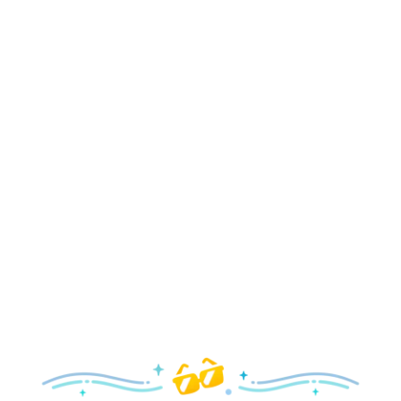
Explora el Otoño
Temporada de Fiestas
Deléitate con toda la magia y la alegría, desde
celebraciones y eventos especiales de la temporada de
fiestas hasta decoración festiva y mucho más.
Explora la Temporada de Fiestas
Primavera
Con un festival de flores y jardines, además de atracciones
y espectáculos que encantarán a tu familia, ¡es un
hermoso momento para visitarnos!
Explora la Primavera