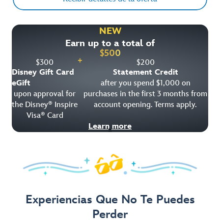
NEW
Earn up to a total of
$
500
+
$
300
$
200
Disney Gift Card
Statement Credit
eGift
after you spend $1,000 on
upon approval for
purchases in the first 3 months from
the Disney
Inspire
account opening. Terms apply.
®
Visa
Card
®
Learn more
Experiencias Que No Te Puedes
Perder