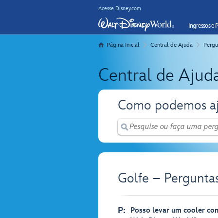
Acesse Disney.com
Ingressos e 
Página Inicial
Central de Ajuda
Pergu
Central de Ajud
Como podemos aj
Golfe – Pergunta
P:
Posso levar um cooler co