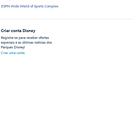
ESPN Wide World of Sports Complex
Criar conta Disney
Registre-se para receber ofertas
especiais e as últimas notícias dos
Parques Disney!
Criar uma conta
do site
Termos de uso
Avisos legais
Política de privacidade
Anúncios de acordo com 
© Disney, Todos os direitos reservados
Disney Vacations, LLC
PO Box 10250
Lake Buena Vista, FL 32830-0250 | 81-2564985
ContactUs@DisneyVacationsLLC.com
(11) 4700-2835