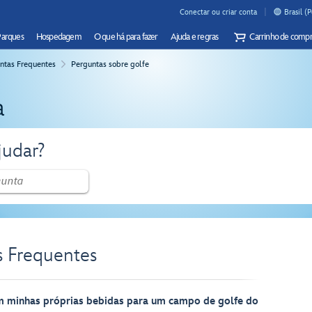
Conectar ou criar conta
Brasil (
Parques
Hospedagem
O que há para fazer
Ajuda e regras
Carrinho de compr
ntas Frequentes
Perguntas sobre golfe
a
udar?
s Frequentes
m minhas próprias bebidas para um campo de golfe do