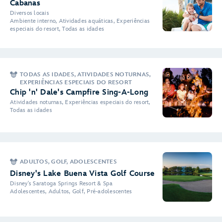
Cabanas
Diversos locais
Ambiente interno, Atividades aquáticas, Experiências
especiais do resort, Todas as idades
TODAS AS IDADES, ATIVIDADES NOTURNAS,
EXPERIÊNCIAS ESPECIAIS DO RESORT
Chip 'n' Dale's Campfire Sing-A-Long
Atividades noturnas, Experiências especiais do resort,
Todas as idades
ADULTOS, GOLF, ADOLESCENTES
Disney's Lake Buena Vista Golf Course
Disney's Saratoga Springs Resort & Spa
Adolescentes, Adultos, Golf, Pré-adolescentes