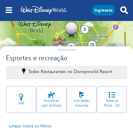
Ingressos
3
13
9
3
Esportes e recreação
Todos Restaurantes no Disneyworld Resort
Encontros
Atividades
Todos os
Golf
com Animais
noturnas
filtros
(0)
Limpar todos os filtros