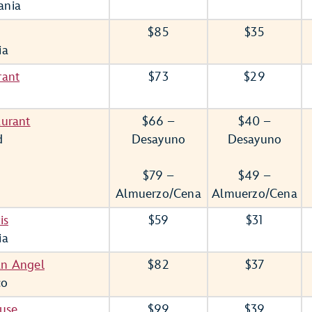
ania
$85
$35
ia
rant
$73
$29
aurant
$66 –
$40 –
d
Desayuno
Desayuno
$79 –
$49 –
Almuerzo/Cena
Almuerzo/Cena
is
$59
$31
ia
an Angel
$82
$37
co
ouse
$99
$39