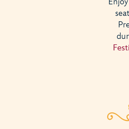
Enjoy
sea
Pr
du
Fest