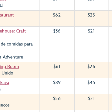
dá
taurant
$62
$25
a
ehouse: Craft
$36
$21
 de comidas para
n Adventure
ning Room
$61
$26
o Unido
akaya
$89
$45
n
$56
$21
uecos