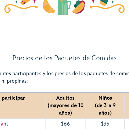
Precios de los Paquetes de Comidas
antes participantes y los precios de los paquetes de comi
 ni propinas:
 participan
Adultos
Niños
(mayores de 10
(de 3 a 9
años)
años)
rant
$66
$35