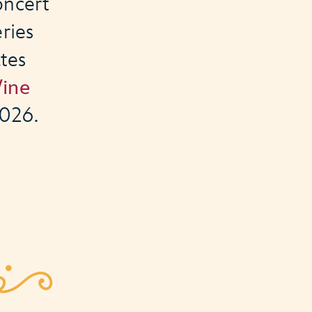
oncert
ries
tes
ine
026.