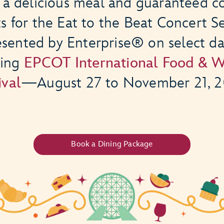
 a delicious meal and guaranteed c
ts for the Eat to the Beat Concert Se
esented by Enterprise® on select da
ring
EPCOT International Food & W
ival
—August 27 to November 21, 2
Book a Dining Package