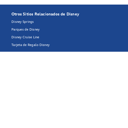
Otros Sitios Relacionados de Disney
Disney Springs
Parques de Disney
Disney Cruise Line
Tarjeta de Regalo Disney
Disney Vacation Club
Disney's Fairy Tale Weddings & Honeymoons
planDisney
Disney+
Productos de Disney en Línea
Disney Meetings & Events
Programas Disney Youth
run
Disney
Disney Institute