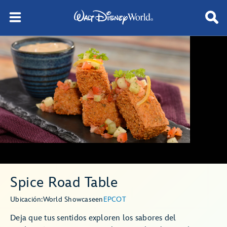
Spice Road Table
Ubicación:
World Showcase
en
EPCOT
Deja que tus sentidos exploren los sabores del